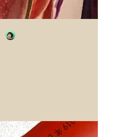
chamomilla
2020年3月24日
読了時間: 2分
みえる人体 構造・機
能・病態
インストラクター・セラピストを目指す方に
おすすめ。「みえる人体（構造・機能・病
態）」