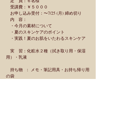
　定　員：６名様
　受講費：￥５０００
　お申し込み受付：〜7/25 (月) 締め切り
　内　容：
　・今月の素材について
　・夏のスキンケアのポイント
　・実践！夏のお肌をいたわるスキンケア
　実　習：化粧水２種（拭き取り用・保湿
用）・乳液
　持ち物  ： メモ・筆記用具・お持ち帰り用
の袋
　　　　　　（必要であればお飲み物）
＊同日開催のレッスン・ワークショップ　
　　午前10時〜／午後12時〜／午後3時45
分〜　30minワークショップ
　　　（つくるもの：入浴剤・ラベンダー軟
膏・ジャスミンサンバックの練香）
　　午後2時〜　今月のホリスティックケ
ア〜自然療法で夏養生〜
　　　（実習：ボディパウダー・ボディスク