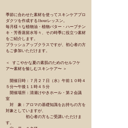
季節に合わせた素材を使ってスキンケアプロ
ダクツを作成する1hourレッスン。
毎月様々な植物油・植物バター・ハーブチン
キ・芳香蒸留水等々、その時季に役立つ素材
をご紹介します。
ブラッシュアップクラスですが、初心者の方
もご参加いただけます。
＜  すこやかな夏の素肌のためのセルフケ
ア〜素材を愉しむスキンケア〜 ＞
　開催日時：７月２７日（水）午前１０時４
５分〜午後１１時４５分 
　開催場所：清瀬けやきホール・第２会議
室 
　対　象：アロマの基礎知識をお持ちの方を
対象としていますが、
　　　　　初心者の方もご受講いただけま
す。