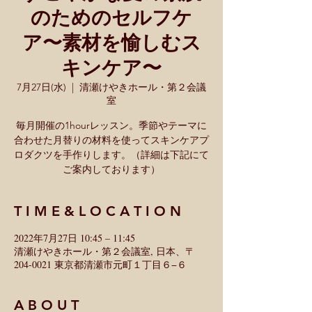
のためのセルフケ
ア〜素材を愉しむス
キンケア〜
7月27日(水)
  |  
清瀬けやきホール・第２会議
室
毎月開催の1hourレッスン。季節やテーマに
合わせた月替りの材料を使ってスキンケアプ
ロダクツを手作りします。（詳細は下記にて
ご案内しております）
T I M E & L O C A T I O N
2022年7月27日 10:45 – 11:45
清瀬けやきホール・第２会議室, 日本、〒
204-0021 東京都清瀬市元町１丁目６−６
A B O U T