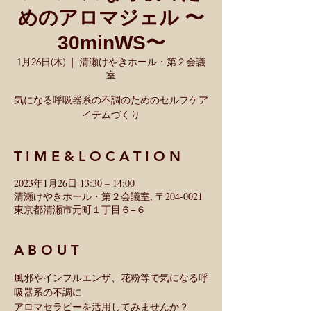
めのアロマジェル 〜
30minWS〜
1月26日(木)
  |  
清瀬けやきホール・第２会議
室
気になる呼吸器系の不調のためのセルフケア
T I M E & L O C A T I O N
2023年1月26日 13:30 – 14:00
清瀬けやきホール・第２会議室, 〒204-0021
東京都清瀬市元町１丁目６−６
A B O U T
風邪やインフルエンザ、花粉等で気になる呼
吸器系の不調に
アロマセラピーを活用してみませんか？