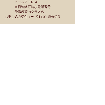
　　・メールアドレス
　　・当日連絡可能な電話番号
　　・受講希望のクラス名
お申し込み受付：〜1/24 (火) 締め切り
＜当日開催のレッスン・ワークショップ＞
10:00am〜  
ボタニカルアロマキャンドル
2:15pm〜　素材を愉しむスキンケア
冬の素肌美人
3:30pm〜  30minワークショップ
私を守る香りと石と〜浄化スプレー編〜
Share This Event