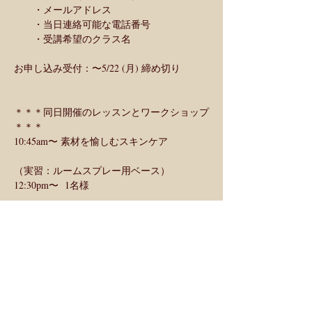
　　・メールアドレス
　　・当日連絡可能な電話番号
　　・受講希望のクラス名
お申し込み受付：〜5/22 (月) 締め切り 
＊＊＊同日開催のレッスンとワークショップ
＊＊＊
10:45am〜 素材を愉しむスキンケア
薔薇のルームスプレー
（実習：ルームスプレー用ベース）
12:30pm〜  1名様
 プライベートセッション
（フラワーエッセンスセッション
　アロマハンドトリートメント / ローズトリ
ートメント）
2:00pm〜
麗しのローズスキンケア
（実習：化粧水・ジェルクリーム
　オプション：オイルスクラブ）