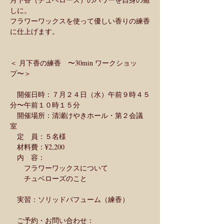
しに。
フラワーワックスを使って優しい香りの練香
に仕上げます。
＜ 月下香の練香　〜30min ワークショッ
プ〜＞
　開催日時：７月２４日（水）午前９時４５
分〜午前１０時１５分
　開催場所：清瀬けやきホール・第２会議
室 
　定　員：５名様  
　材料費：¥2,200
　内　容：
　　フラワーワックスについて
　　チュベローズのこと
　実習：ソリッドパフューム（練香）
　ご予約・お問い合わせ：