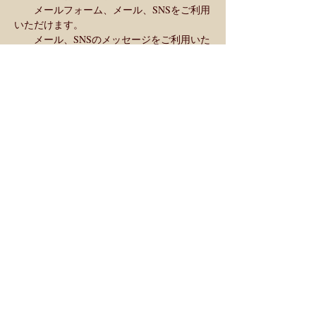
　　メールフォーム、メール、SNSをご利用
いただけます。
　　メール、SNSのメッセージをご利用いた
だく場合は下記をお知らせください。
　　　　・お名前（フルネーム）
　　　　・メールアドレス
　　　　・当日連絡可能な電話番号
　　　　・受講希望のクラス名
お申し込み受付：〜7/22 (月) 締め切り
Share This Event
NEWS:
AEAJ発行のWebメディア「Sense of
AROMA」