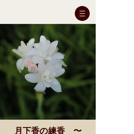
月下香の練香 〜