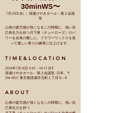
30minWS〜
7月24日(水)
  |  
清瀬けやきホール・第２会議
室
心身の疲労感が強くなるこの時期に、強い自
己再生力を持つ月下香（チュベローズ）のパ
ワーを自身の癒しに。フラワーワックスを使
って優しい香りの練香に仕上げます。
T I M E & L O C A T I O N
2024年7月24日 9:45 – 10:15 JST
清瀬けやきホール・第２会議室, 日本、〒
204-0021 東京都清瀬市元町１丁目６−６
A B O U T
心身の疲労感が強くなるこの時期に、強い自
己再生力を持つ
月下香（チュベローズ）のパワーを自身の癒