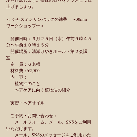
上げましょう。
＜ ジャスミンサンバックの練香　〜30min 
ワークショップ〜＞
　開催日時：９月２５日（水）午前９時４５
分〜午前１０時１５分
　開催場所：清瀬けやきホール・第２会議
室 
　定　員：６名様  
　材料費：¥2,500
　内　容：
　　植物油のこと
　　ヘアケアに向く植物油の紹介
　実習：ヘアオイル
　ご予約・お問い合わせ：
　　メールフォーム、メール、SNSをご利用
いただけます。
　　メール、SNSのメッセージをご利用いた