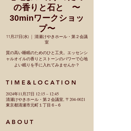
の香りと石と 〜
30minワークショッ
プ〜
11月27日(水)
  |  
清瀬けやきホール・第２会議
室
質の高い睡眠のためのひと工夫。エッセンシ
ャルオイルの香りとストーンのパワーで心地
よい眠りを手に入れてみませんか？
T I M E & L O C A T I O N
2024年11月27日 12:15 – 12:45
清瀬けやきホール・第２会議室, 〒204-0021
東京都清瀬市元町１丁目６−６
A B O U T