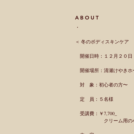
A B O U T
・
＜ 冬のボディスキンケア
　開催日時：１２月２０日
　開催場所：清瀬けやきホ
　対　象：初心者の方〜
　定　員：５名様
　受講費：￥7,700_
　　　　　　クリーム用の