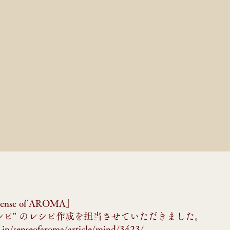
se of AROMA」
シピ" のレシピ作成を担当させていただきました。
or.jp/senseofaroma/article/mind/3423/