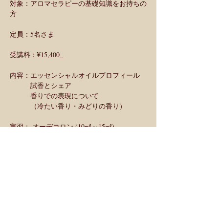
対象：アロマセラピーの基礎知識をお持ちの
方
定員：5名さま
受講料：¥15,400_
内容：エッセンシャルオイルプロフィール
　　　試香とシェア
　　　香りでの表現について
　　　（冷たい香り・みどりの香り）
実習： オーデコロン (10㎖～15㎖)
ご予約・お問い合わせ：
　メールフォーム、メール、SNSメッセージ
をご利用いただけます。
　メール、SNSメッセージをご利用いただく
場合は下記をお知らせくださいますようお願
いいたします。
　（生徒登録済みの方はクラス名のみお知ら
せください）