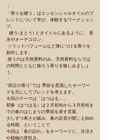
・
「香りを纏う」はエッセンシャルオイルのブ
レンドについて学び、体験するワークショッ
プ。
  纏う(まとう) とタイトルにあるように、 香
水やオーデコロン、
 ソリッドパフュームなど身につける香りを
創作します。
 使うのは天然香料のみ。天然香料ならでは
の時間とともに移ろう香りを愉しみましょ
う。
・
“四立の香り”では 季節を意識したキーワー
ドを元にしてブレンドを考えます。
今回のテーマは「はつはる」。
初春（はつはる）は２月初旬から３月初旬ま
での春のはじまりの季節を表す言葉。
少しずつ寒さが緩み、春の足音が聞こえ始め
る時期、ということで
今回は「春の訪れ」をキーワードに、冷涼さ
や植物の芽吹き、