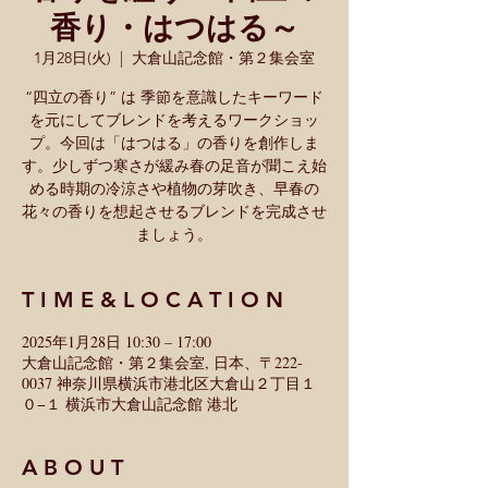
香り・はつはる～
1月28日(火)
  |  
大倉山記念館・第２集会室
“四立の香り” は 季節を意識したキーワード
を元にしてブレンドを考えるワークショッ
プ。今回は「はつはる」の香りを創作しま
す。少しずつ寒さが緩み春の足音が聞こえ始
める時期の冷涼さや植物の芽吹き、早春の
花々の香りを想起させるブレンドを完成させ
ましょう。
T I M E & L O C A T I O N
2025年1月28日 10:30 – 17:00
大倉山記念館・第２集会室, 日本、〒222-
0037 神奈川県横浜市港北区大倉山２丁目１
０−１ 横浜市大倉山記念館 港北
A B O U T