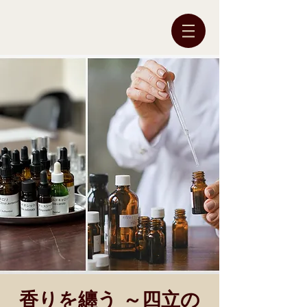
香りを纏う ～四立の