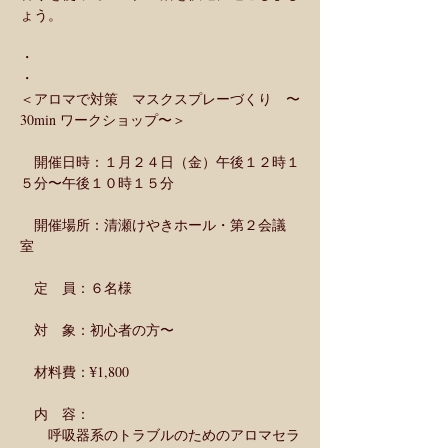
ょう。
・
・
＜アロマで対策　マスクスプレーづくり　〜
30min ワークショップ〜＞
　開催日時：１月２４日（金）午後１２時１
５分〜午後１０時１５分
　開催場所：清瀬けやきホール・第２会議
室 
　定　員：６名様  
　対　象：初心者の方〜
　材料費：¥1,800　
　内　容：
　　呼吸器系のトラブルのためのアロマセラ