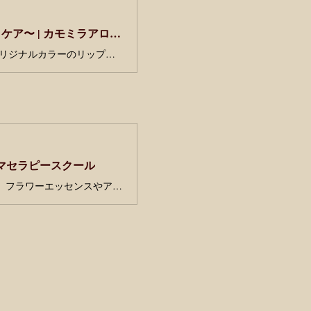
私に似合う色づくり ときめきリップグロス 〜今月のホリスティックケア〜 | カモミラアロマセラピースクール
リップケアを学んで実践！ 使うたびに憂鬱な気分が吹き飛ぶような色を使ってオリジナルカラーのリップグロスを作成します。リップバームのお土産つき。
ロマセラピースクール
いつも気ぜわしくなかなか落ち着かない方。心のもやもやがなかなか晴れない方。フラワーエッセンスやアロマセラピーで心を整えて穏やかな時間を過ごしてみませんか？