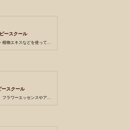
ラピースクール
「素材を愉しむスキンケア」では、様々な植物油や芳香蒸留水・ティンクチャー・植物エキスなどを使ってその時季に合わせたスキンケアアイテムづくりをご紹介しています。自然素材を使ったスキンケアを実践してみたい方、色々な素材を知って試してみたい方に。
ラピースクール
いつも気ぜわしくなかなか落ち着かない方。心のもやもやがなかなか晴れない方。フラワーエッセンスやアロマセラピーで心を整えて穏やかな時間を過ごしてみませんか？