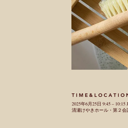
T I M E & L O C A T I O 
2025年6月25日 9:45 – 10:15 
清瀬けやきホール・第２会議室