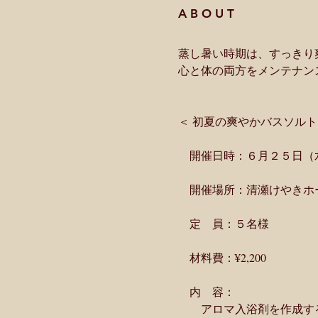
A B O U T
蒸し暑い時期は、すっきり
心と体の両方をメンテナン
＜ 初夏の爽やかバスソルト　
　開催日時：６月２５日（
　開催場所：清瀬けやきホ
　定　員：５名様  
　材料費：¥2,200
　内　容：
　　アロマ入浴剤を作成す