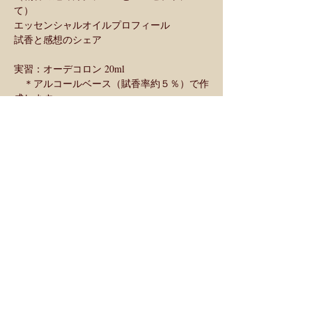
て）
エッセンシャルオイルプロフィール
試香と感想のシェア
実習：オーデコロン 20ml
　＊アルコールベース（賦香率約５％）で作
成します。
ご予約・お問い合わせ：
メールフォーム、メール、SNSをご利用いた
だけます。
生徒登録をされている方は受講希望の講座名
のみご連絡ください。
初めてご受講いただく方で、メール・SNSを
ご利用いただく場合は
下記をお知らせくださいますようお願いいた
します。
　　(1) 氏名　
　　(2)メールアドレス
　    (3)当日連絡可能な電話番号
　    (4) ご住所 