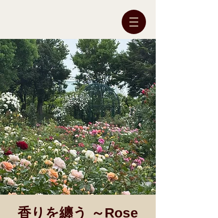
香りを纏う ～Rose