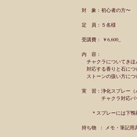
　対　象：初心者の方〜
　定　員：５名様
　受講費： ￥6,600_
　内　容：
　　チャクラについてきほ
　　対応する香りと石につ
　　ストーンの扱い方につ
　実　習：浄化スプレー（
　　　　　チャクラ対応バ
　　　＊スプレーには下鴨
　持ち物  ： メモ・筆記