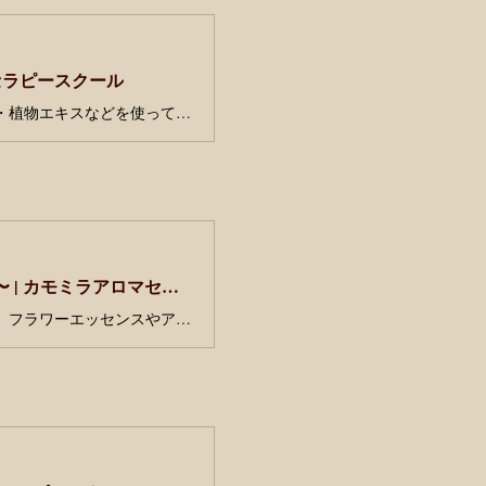
セラピースクール
「素材を愉しむスキンケア」では、様々な植物油や芳香蒸留水・ティンクチャー・植物エキスなどを使ってその時季に合わせたスキンケアアイテムづくりをご紹介しています。自然素材を使ったスキンケアを実践してみたい方、色々な素材を知って試してみたい方に。
12月 プライベートセッション 〜30minセッション&ワークショップ〜 | カモミラアロマセラピースクール
いつも気ぜわしくなかなか落ち着かない方。心のもやもやがなかなか晴れない方。フラワーエッセンスやアロマセラピーで心を整えて穏やかな時間を過ごしてみませんか？