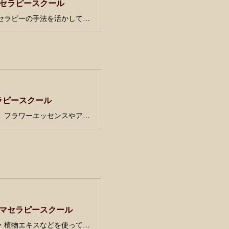
マセラピースクール
気の流れが悪かったり、滞りがあると不調が現れやすくなります。サトルアロマセラピーの手法を活かしてエネルギーバランスを整え、年末年始を穏やかに過ごしませんか？
セラピースクール
いつも気ぜわしくなかなか落ち着かない方。心のもやもやがなかなか晴れない方。フラワーエッセンスやアロマセラピーで心を整えて穏やかな時間を過ごしてみませんか？
ロマセラピースクール
「素材を愉しむスキンケア」では、様々な植物油や芳香蒸留水・ティンクチャー・植物エキスなどを使ってその時季に合わせたスキンケアアイテムづくりをご紹介しています。自然素材を使ったスキンケアを実践してみたい方、色々な素材を知って試してみたい方に。