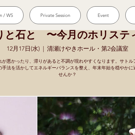
n / WS
Private Session
Event
りと石と 〜今月のホリステ
12月17日(水)
  |  
清瀬けやきホール・第2会議室
れが悪かったり、滞りがあると不調が現れやすくなります。サトル
の手法を活かしてエネルギーバランスを整え、年末年始を穏やかに
せんか？