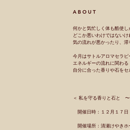
A B O U T
何かと気忙しく体も酷使し
どこか悪いわけではないけ
気の流れが悪かったり、滞
今月はサトルアロマセラピ
エネルギーの流れに関わる
自分に合った香りや石をセ
＜ 私を守る香りと石と　〜
　開催日時：１２月１７日
　開催場所：清瀬けやきホ