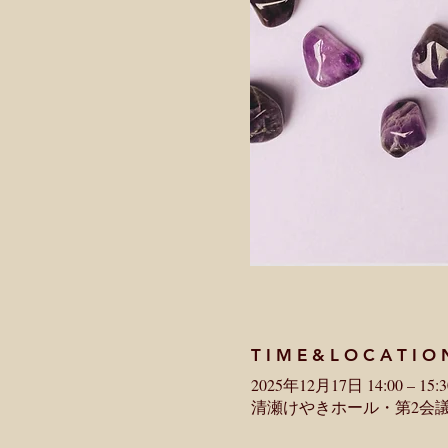
T I M E & L O C A T I O 
2025年12月17日 14:00 – 15:3
清瀬けやきホール・第2会議室